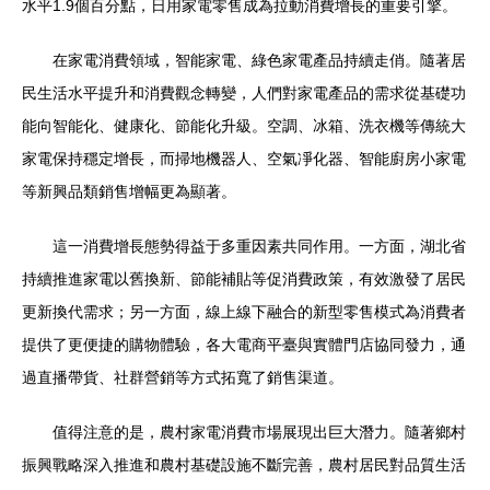
水平1.9個百分點，日用家電零售成為拉動消費增長的重要引擎。
在家電消費領域，智能家電、綠色家電產品持續走俏。隨著居
民生活水平提升和消費觀念轉變，人們對家電產品的需求從基礎功
能向智能化、健康化、節能化升級。空調、冰箱、洗衣機等傳統大
家電保持穩定增長，而掃地機器人、空氣凈化器、智能廚房小家電
等新興品類銷售增幅更為顯著。
這一消費增長態勢得益于多重因素共同作用。一方面，湖北省
持續推進家電以舊換新、節能補貼等促消費政策，有效激發了居民
更新換代需求；另一方面，線上線下融合的新型零售模式為消費者
提供了更便捷的購物體驗，各大電商平臺與實體門店協同發力，通
過直播帶貨、社群營銷等方式拓寬了銷售渠道。
值得注意的是，農村家電消費市場展現出巨大潛力。隨著鄉村
振興戰略深入推進和農村基礎設施不斷完善，農村居民對品質生活